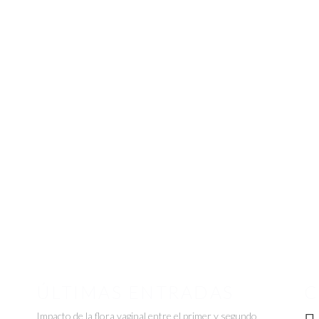
ÚLTIMAS ENTRADAS
C
Impacto de la flora vaginal entre el primer y segundo