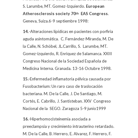
S. Larumbe, MT. Gomez-Izquierdo.
European
Atherosclerosis society 70
EAS Congress
.
th
Geneva, Suiza.6-9 septiembre 1998:
14.
-Alteraciones lipídicas en pacientes con porfiria
aguda asintomática.
C. Fernández-Miranda,
M. De
la Calle
, N. Schöbel, JL.Carrillo, S.
Larumbe, MT.
Gomez-izquierdo, R. Enriquez de Salamanca.
XXIII
Congreso Nacional de la Sociedad Española de
Medicina Interna. Granada. 13-16 Octubre 1998.
15.-
Enfermedad inflamatoria pélvica causada por
Fusobacterium: Un raro caso de traslocación
bacteriana.
M. De la Calle,
J. De Santiago, M.
Cortés, E. Cabrillo, J. Santisteban.
XXV
Congreso
Nacional de la
SEGO. Zaragoza 5-9 junio1999
16.
-Hiperhomocisteinemia asociada a
preeclampsia y crecimiento intrauterino retardado.
M. De
la Calle
, B. Herrero, E. Alvarez, F. Herrero, F.