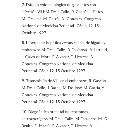
7.-
Estudio epidemiológico de gestantes con
infección VIH:
M. De la
Calle
,
R. Gascón, I. Bates,
M.
De José, M. García, A.
González.
Congreso
Nacional de Medicina Perinatal.
Cádiz, 12-15
Octubre 1997.
8.-
Hiperplasia hepática versus cancer de hígado y
embarazo:
M. De la Calle
,
B. Espinosa,
A. Larrauri,
J. Calvo de Mora, E. Alvarez, F.
Herrero, A.
González. Congreso Nacional de Medicina
Perinatal. Cádiz 12-15 Octubre 1997.
9.-
Transmisión de VIH en el embarazo:
R. Gascón,
M. De la Calle
,
I. Bates,
M. De José, M. García, A.
González. Congreso Nacional de Medicina
Perinatal. Cádiz 12-15 Octubre 1997.
10.-
Diagnóstico prenatal de teratomas
sacrococcígeos:
M. De la Calle
,
M. Escudero, M.
De
Benito, E.
Martín, E. Alvarez, F.
Herrero A.