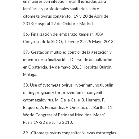
en mujeres con infeccion fetal. II jornadas para
familiares y profesionales sanitarios sobre
citomegalovirus congénito.
19 y 20 de Abril de
2013; Hospital 12 de Octubre, Madrid.
36.- Finalización del embarazo gemelar.
XXVI
Congreso de la SEGO, Tenerife 22-25 Mayo 2013.
37.- Gestación múltiple:
control de la gestación y
moento de la finalización. I Curso de actualización
en Obsterícia. 14 de mayo 2013 Hospital Quirón,
Málaga.
38.-Use of cytomegalovirus Hyperimmunoglubulin
during pregnancy for prevention of congenital
cytomegalovirus. M. De la Calle, B. Herrero, F.
Baquero, A. Fernández, F. Omeñaca, JL Bartha. 11
th
World Congress of Perinatal Medicine. Moscú,
Rusia 19-22 de Junio 2013.
39.- Citomegalovirus congenito: Nuevas estrategias