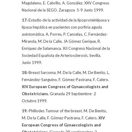
Magdaleno, E. Cabrillo, A. González. XXV Congreso
Nacional de la SEGO. Zaragoza
5-9 Junio 1999.
17.-
Estudio de la actividad de la lipoproteinlipasa y
lipasa hepática en pacientes con porfiria aguda
asintomática. A. Porres, P. Cancelas, C. Fernández-
Miranda,
M. De la Calle
, JA Gómez Gerique, R.
Enriquez de Salamanca. XII Congreso Nacional de la
Sociedad Española de Arteriosclerosis. Sevilla.
Junio 1999.
18.-
Breast Sarcoma.
M. De la Calle
, M. De Benito, L.
Fernández-Sanguino, F. Gómez-Pastrana, F. Calero.
XIV European Congress of Gynaecologists and
Obstetricians.
Granada 29 Septiembre- 2
Octubre 1999.
19.
-Phillodes Tumour of the breast. M. De Benito,
M. De la Calle,
F. Gómez-Pastrana, F. Calero
. XIV
European Congress of Gynaecologists and