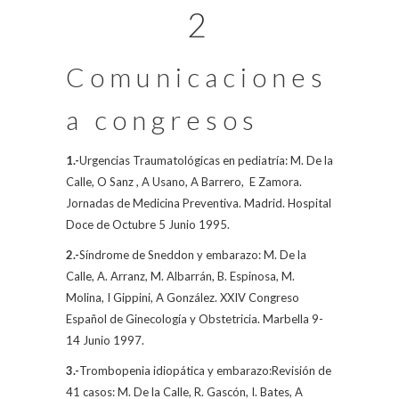
2
Comunicaciones
a congresos
1.-
Urgencias Traumatológicas en pediatría:
M. De la
Calle
, O Sanz , A Usano, A Barrero,
E Zamora.
Jornadas de Medicina Preventiva. Madrid. Hospital
Doce de Octubre 5 Junio 1995.
2.-
Síndrome de Sneddon y embarazo:
M. De la
Calle
, A. Arranz, M. Albarrán, B. Espinosa, M.
Molina, I Gippini, A González.
XXIV Congreso
Español de Ginecología y Obstetricia. Marbella 9-
14 Junio 1997.
3.-
Trombopenia idiopática y embarazo:Revisión de
41 casos:
M. De la Calle
, R. Gascón, I. Bates, A