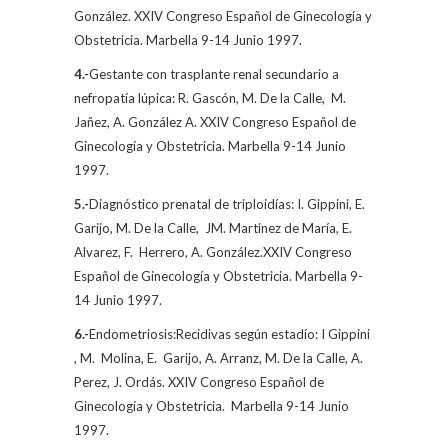
González. XXIV Congreso Español de Ginecología y
Obstetricia. Marbella 9-14 Junio 1997.
4.-
Gestante con trasplante renal secundario a
nefropatía lúpica: R. Gascón,
M. De la Calle,
M.
Jañez, A. González A. XXIV Congreso Español de
Ginecología y Obstetricia. Marbella 9-14 Junio
1997.
5.-
Diagnóstico prenatal de triploidías: I. Gippini, E.
Garijo,
M. De la Calle,
JM. Martinez de María, E.
Alvarez, F.
Herrero, A. González.XXIV Congreso
Español de Ginecología y Obstetricia. Marbella 9-
14 Junio 1997.
6.-
Endometriosis:Recidivas según estadío: I Gippini
, M.
Molina, E.
Garijo, A. Arranz,
M. De la Calle
, A.
Perez, J. Ordás. XXIV Congreso Español de
Ginecología y Obstetricia.
Marbella 9-14 Junio
1997.