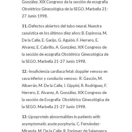
González.
XIX Congreso de la sección de ecografía
Obstétrico Ginecológica de la SEGO. Marbella 21-
27 Junio
1998.
11.-
Defectos abiertos del tubo neural. Nuestra
casuística en los últimos diez años: B. Espinosa
, M.
De la Calle
, E. Garijo, G. Aguión, F. Herrero, E.
Alvarez, E. Cabrillo, A. González. XIX Congreso de
la sección de ecografía Obstétrico Ginecológica de
la SEGO. Marbella 21-27 Junio 1998.
12.
-Insuficiencia cardiaca fetal: doppler venoso en
cava inferior y conducto venoso:
R. Gascón, M.
Albarrán, M.
De la Calle
, I. Gippini, R. Rodriguez, F.
Herrero, E. Alvarez, A. González. XIX Congreso de
la sección de Ecografía
Obstétrico Ginecológica de
la SEGO. Marbella 21-27 Junio 1998.
13
.-Lipoprotein abnormalities in patients with
asymptomatic acute porphyria. C. Fernández-
Miranda,
M. De la Calle
, R. Enriquez de
Salamanca,