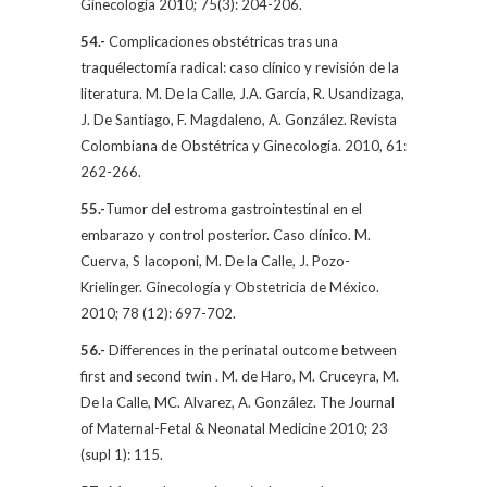
Ginecología 2010; 75(3): 204-206.
54.-
Complicaciones obstétricas tras una
traquélectomía radical: caso clínico y revisión de la
literatura. M. De la Calle, J.A. García, R. Usandizaga,
J. De Santiago, F. Magdaleno, A. González. Revista
Colombiana de Obstétrica y Ginecología. 2010, 61:
262-266.
55.-
Tumor del estroma gastrointestinal en el
embarazo y control posterior. Caso clínico. M.
Cuerva, S Iacoponi, M. De la Calle, J. Pozo-
Krielinger. Ginecología y Obstetricia de México.
2010; 78 (12): 697-702.
56.-
Differences in the perinatal outcome between
first and second twin . M. de Haro, M. Cruceyra, M.
De la Calle, MC. Alvarez, A. González. The Journal
of Maternal-Fetal & Neonatal Medicine 2010; 23
(supl 1): 115.