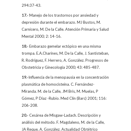
294:37-43.
17.-
Manejo de los trastornos por ansiedad y
depresión durante el embarazo. MJ Bustos, M.
Carnicero,
M. De la Calle.
Atención Primaria y Salud
Mental 2000; 2: 14-16.
18.-
Embarazo gemelar ectópico en una misma
trompa. E.A.Charines,
M. De la Calle,
J. Santisteban,
R. Rodríguez, F. Herrero, A. González. Progresos de
Obstetricia y Ginecología 2000; 43: 485-487.
19.-
Influencia de la menopausia en la concentración
plasmática de homocisteína. C. Fernández-
Miranda.
M. de la Calle,
JM Bris, M. Muelas, P
Gómez, P Díaz -Rubio. Med Clin (Barc) 2001; 116:
206-208.
20.-
Cesárea de Misgaw-Ladach. Descripción y
análisis del método. F. Magdaleno,
M. de la Calle,
JA Reque, A. González. Actualidad Obtétrico