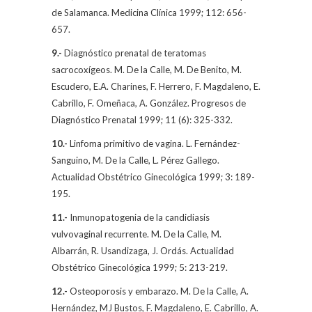
de Salamanca. Medicina Clínica 1999; 112: 656-
657.
9.-
Diagnóstico prenatal de teratomas
sacrocoxígeos.
M. De la Calle
, M. De Benito, M.
Escudero, E.A. Charines, F. Herrero, F. Magdaleno, E.
Cabrillo, F. Omeñaca, A. González. Progresos de
Diagnóstico Prenatal 1999; 11 (6): 325-332.
10.-
Linfoma primitivo de vagina. L. Fernández-
Sanguino,
M. De la Calle,
L. Pérez Gallego.
Actualidad Obstétrico Ginecológica 1999; 3: 189-
195.
11.-
Inmunopatogenia de la candidiasis
vulvovaginal recurrente.
M. De la Calle,
M.
Albarrán, R. Usandizaga, J. Ordás. Actualidad
Obstétrico Ginecológica 1999; 5: 213-219.
12.-
Osteoporosis y embarazo.
M. De la Calle
, A.
Hernández, MJ Bustos, F. Magdaleno, E. Cabrillo, A.