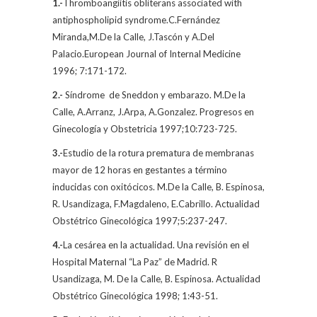
1.-
Thromboangiitis obliterans associated with
antiphospholipid syndrome.C.Fernández
Miranda,
M.De la Calle,
J.Tascón y A.Del
Palacio.European Journal of Internal Medicine
1996; 7:171-172.
2.-
Síndrome
de Sneddon y embarazo.
M.De la
Calle,
A.Arranz, J.Arpa, A.Gonzalez. Progresos en
Ginecología y Obstetricia 1997;10:723-725.
3.-
Estudio de la rotura prematura de membranas
mayor de 12 horas en gestantes a término
inducidas con oxitócicos.
M.De la Calle,
B. Espinosa,
R. Usandizaga, F.Magdaleno, E.Cabrillo. Actualidad
Obstétrico Ginecológica 1997;5:237-247.
4.-
La cesárea en la actualidad. Una revisión en el
Hospital Maternal “La Paz” de Madrid. R
Usandizaga
, M. De la Calle
, B. Espinosa. Actualidad
Obstétrico Ginecológica 1998; 1:43-51.