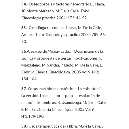
34.-
Osteoporosis y factores hereditarios. J Haya,
JC Monte Mercado,
M. De la Calle.
Toko-
Ginecología práctica 2004; 672: 44-52.
35.-
Cimicífuga racemosa. J Haya,
M. De la Calle
, J.
Arbués. Toko-Ginecología práctica 2004; 789: 66-
70.
36.-
Cesárea de Misgav Ladach. Descripción de la
técnica y propuesta de ciertas modificaciones. F.
Magdaleno, M. Sancha, P. Lledó,
M. De la Calle
, E.
Cabrillo.Ciencia Ginecológica. 2005 Vol 9, Nº3;
154-164.
37.-
Otras maniobras obstétricas. La episiotomía.
La versión. Las maniobras para la resolución de la
distocia de hombros. R. Usandizaga,
M. De la Calle,
E. Martín . Ciencia Ginecológica. 2005 Vol 9,
Nº3;179-190.
38.-
Usos terapeúticos de la fibra. M.de la Calle. J.