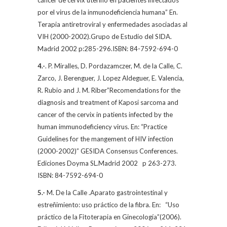
cáncer de cérvix uterino en pacientes infectados
por el virus de la inmunodeficiencia humana” En.
Terapia antiretroviral y enfermedades asociadas al
VIH (2000-2002).Grupo de Estudio del SIDA.
Madrid 2002 p:285-296.ISBN: 84-7592-694-0
4.-
. P. Miralles, D. Pordazamczer,
M. de la Calle
, C.
Zarco, J. Berenguer, J. Lopez Aldeguer, E. Valencia,
R. Rubio and J. M. Riber”Recomendations for the
diagnosis and treatment of Kaposi sarcoma and
cancer of the cervix in patients infected by the
human immunodeficiency virus. En: “Practice
Guidelines for the mangement of HIV infection
(2000-2002)” GESIDA Consensus Conferences.
Ediciones Doyma SL.Madrid 2002
p 263-273.
ISBN: 84-7592-694-0
5.-
M. De la Calle
.Aparato gastrointestinal y
estreñimiento: uso práctico de la fibra. En:
“Uso
práctico de la Fitoterapia en Ginecología”(2006).