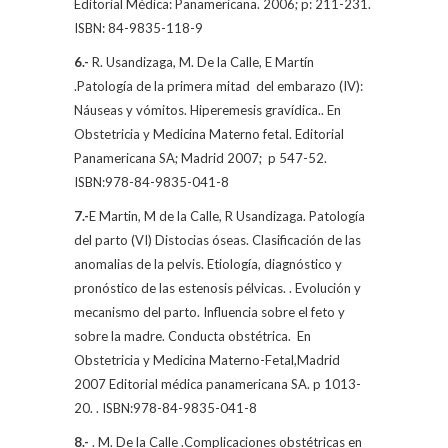
Editorial Médica: Panamericana. 2006; p: 211-231.
ISBN: 84-9835-118-9
6.-
R. Usandizaga,
M. De la Calle
, E Martín
.Patología de la primera mitad
del embarazo (IV):
Náuseas y vómitos. Hiperemesis gravídica.. En
Obstetricia y Medicina Materno fetal. Editorial
Panamericana SA; Madrid 2007;
p 547-52.
ISBN:978-84-9835-041-8
7.-
E Martin,
M de la Calle
, R Usandizaga. Patología
del parto (VI) Distocias óseas. Clasificación de las
anomalias de la pelvis. Etiología, diagnóstico y
pronóstico de las estenosis pélvicas.
.
Evolución y
mecanismo del parto. Influencia sobre el feto y
sobre la madre. Conducta obstétrica.
En
Obstetricia y Medicina Materno-Fetal,Madrid
2007 Editorial médica panamericana SA. p 1013-
20. . ISBN:978-84-9835-041-8
8.-
.
M. De la Calle
.Complicaciones obstétricas en