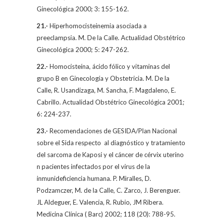
Ginecológica 2000; 3: 155-162.
21.-
Hiperhomocisteinemia asociada a
preeclampsia.
M. De la Calle
. Actualidad Obstétrico
Ginecológica 2000; 5: 247-262.
22.-
Homocisteína, ácido fólico y vitaminas del
grupo B en Ginecología y Obstetricia.
M. De la
Calle
, R. Usandizaga, M. Sancha, F. Magdaleno, E.
Cabrillo. Actualidad Obstétrico Ginecológica 2001;
6: 224-237.
23.-
Recomendaciones de GESIDA/Plan Nacional
sobre el Sida respecto
al diagnóstico y tratamiento
del sarcoma de Kaposi y el cáncer de cérvix uterino
n pacientes infectados por el virus de la
inmunideficiencia humana. P. Miralles, D.
Podzamczer,
M. de la Calle,
C. Zarco, J. Berenguer.
JL Aldeguer, E. Valencia, R. Rubio, JM Ribera.
Medicina Clínica ( Barc) 2002; 118 (20): 788-95.