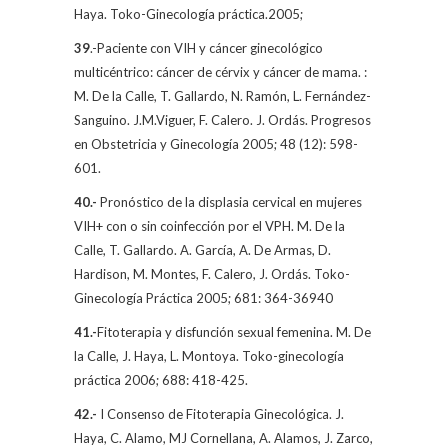
Haya. Toko-Ginecología práctica.2005;
39
.-Paciente con VIH y cáncer ginecológico
multicéntrico: cáncer de cérvix y cáncer de mama. :
M. De la Calle, T. Gallardo, N. Ramón, L. Fernández-
Sanguino. J.M.Viguer, F. Calero. J. Ordás. Progresos
en Obstetricia y Ginecología 2005; 48 (12): 598-
601.
40.-
Pronóstico de la displasia cervical en mujeres
VIH+ con o sin coinfección por el VPH. M.
De la
Calle
, T. Gallardo. A. García, A. De Armas, D.
Hardison, M. Montes, F. Calero, J. Ordás. Toko-
Ginecología Práctica 2005; 681: 364-36940
41.-
Fitoterapia y disfunción sexual femenina.
M. De
la Calle
, J. Haya, L. Montoya. Toko-ginecología
práctica 2006; 688: 418-425.
42.-
I Consenso de Fitoterapia Ginecológica. J.
Haya, C. Alamo, MJ Cornellana, A. Alamos, J. Zarco,