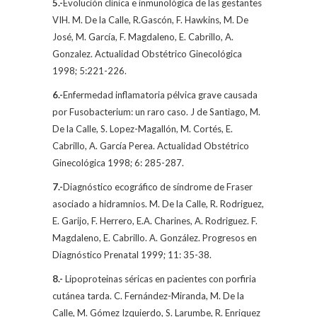
5.-
Evolución clínica e inmunológica de las gestantes
VIH.
M. De la Calle
, R.Gascón, F. Hawkins, M. De
José, M. García, F. Magdaleno, E. Cabrillo, A.
Gonzalez. Actualidad Obstétrico Ginecológica
1998; 5:221-226.
6.-
Enfermedad inflamatoria pélvica grave causada
por Fusobacterium: un raro caso. J de Santiago,
M.
De la Calle
, S. Lopez-Magallón, M. Cortés, E.
Cabrillo, A. García Perea. Actualidad Obstétrico
Ginecológica 1998; 6: 285-287.
7.-
Diagnóstico ecográfico de síndrome de Fraser
asociado a hidramnios.
M. De la Calle,
R.
Rodriguez,
E. Garijo, F. Herrero, E.A. Charines, A. Rodriguez. F.
Magdaleno, E. Cabrillo. A. González. Progresos en
Diagnóstico Prenatal 1999; 11: 35-38.
8.-
Lipoproteinas séricas en pacientes con porfiria
cutánea tarda. C. Fernández-Miranda,
M. De
la
Calle,
M. Gómez Izquierdo, S. Larumbe, R. Enriquez