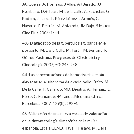
JA. Guerra, A. Hormigo, J Allué, AR Jurado, JJ
Escribano, D.Beltrán,
M De la Calle
, A. Sacristán, G
Rodera, JF Losa, F. Pérez-López, J Arbués, C.
Navarro. E. Beltrán, M. Abizanda, JM Bajo, S Mateu.
Gine Plus 2006; 1: 11.
43.-
Diagnóstico de la tuberculosis tubárica en el
posparto.
M. De la Calle
, M. Terán, M. Serrano, F.
Gómez Pastrana. Progresos de Obstetricia y
Ginecología 2007; 50: 245-248.
44.-
Las concentraciones de homocisteína están
elevadas en el síndrome de ovario poliquístico.
M.
De la Calle
, T. Gallardo, MD. Diestro, A. Hernanz, E.
Pérez, C. Fernández-Miranda. Medicina Clínica
Barcelona. 2007; 129(8): 292-4.
45.-
Validación de una nueva escala de valoración
de la sintomatología climatérica en la mujer
española. Escala GEM.J. Haya, I. Pelayo,
M. De la