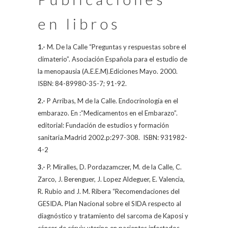
en libros
1.-
M. De la Calle
“Preguntas y respuestas sobre el
climaterio”. Asociación Española para el estudio de
la menopausia (A.E.E.M).Ediciones Mayo. 2000.
ISBN: 84-89980-35-7; 91-92.
2.-
P Arribas,
M de la Calle
. Endocrinología en el
embarazo. En :”Medicamentos en el Embarazo”.
editorial: Fundación de estudios y formación
sanitaria.Madrid 2002.p:297-308.
ISBN: 931982-
4-2
3.-
P. Miralles, D. Pordazamczer,
M. de la Calle
, C.
Zarco, J. Berenguer, J. Lopez Aldeguer, E. Valencia,
R. Rubio and J. M. Ribera “Recomendaciones del
GESIDA. Plan Nacional sobre el SIDA respecto al
diagnóstico y tratamiento del sarcoma de Kaposi y