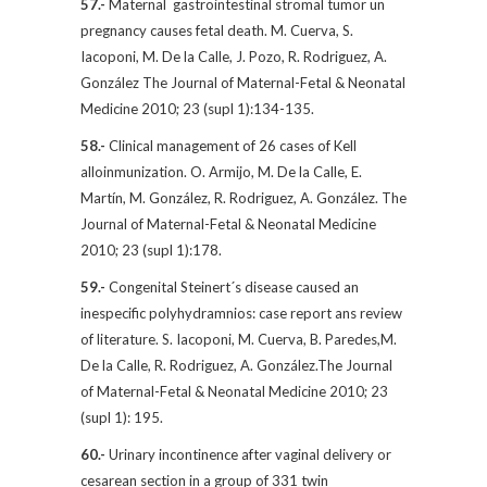
57.-
Maternal
gastrointestinal stromal tumor un
pregnancy causes fetal death. M. Cuerva, S.
Iacoponi, M. De la Calle, J. Pozo, R. Rodriguez, A.
González The Journal of Maternal-Fetal & Neonatal
Medicine 2010; 23 (supl 1):134-135.
58.-
Clinical management of 26 cases of Kell
alloinmunization. O. Armijo, M. De la Calle, E.
Martín, M. González, R. Rodriguez, A. González. The
Journal of Maternal-Fetal & Neonatal Medicine
2010; 23 (supl 1):178.
59.-
Congenital Steinert´s disease caused an
inespecific polyhydramnios: case report ans review
of literature. S. Iacoponi, M. Cuerva, B. Paredes,M.
De la Calle, R. Rodriguez, A. González.The Journal
of Maternal-Fetal & Neonatal Medicine 2010; 23
(supl 1): 195.
60.-
Urinary incontinence after vaginal delivery or
cesarean section in a group of 331 twin