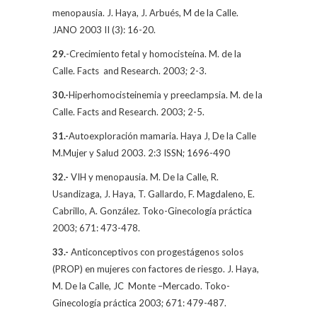
menopausia. J. Haya, J. Arbués,
M de la Calle.
JANO 2003 II (3): 16-20.
29.
-Crecimiento fetal y homocisteína.
M. de la
Calle.
Facts
and Research. 2003; 2-3.
30.-
Hiperhomocisteinemia y preeclampsia. M. de la
Calle. Facts and Research. 2003; 2-5.
31.-
Autoexploración mamaria. Haya J,
De la Calle
M
.Mujer y Salud 2003. 2:3 ISSN; 1696-490
32.-
VIH y menopausia.
M. De la Calle
, R.
Usandizaga, J. Haya, T. Gallardo, F. Magdaleno, E.
Cabrillo, A. González. Toko-Ginecología práctica
2003; 671: 473-478.
33.-
Anticonceptivos con progestágenos solos
(PROP) en mujeres con factores de riesgo. J. Haya,
M. De la Calle,
JC
Monte –Mercado. Toko-
Ginecología práctica 2003; 671: 479-487.