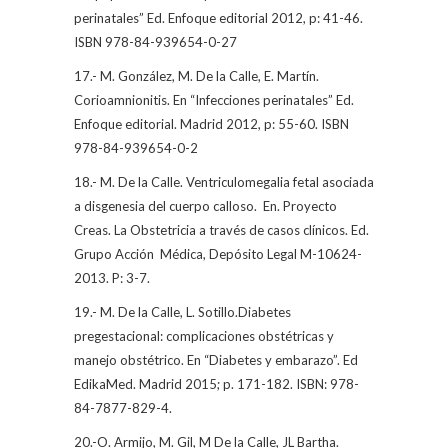
perinatales” Ed. Enfoque editorial 2012, p: 41-46.
ISBN 978-84-939654-0-27
17.- M. González, M. De la Calle, E. Martín.
Corioamnionitis. En “Infecciones perinatales” Ed.
Enfoque editorial. Madrid 2012, p: 55-60. ISBN
978-84-939654-0-2
18.- M. De la Calle. Ventriculomegalia fetal asociada
a disgenesia del cuerpo calloso.
En. Proyecto
Creas. La Obstetricia a través de casos clínicos. Ed.
Grupo Acción
Médica, Depósito Legal M-10624-
2013. P: 3-7.
19.-
M. De la Calle, L. Sotillo.Diabetes
pregestacional: complicaciones obstétricas y
manejo obstétrico. En “Diabetes y embarazo”. Ed
EdikaMed. Madrid 2015; p. 171-182. ISBN: 978-
84-7877-829-4.
20.-O. Armijo, M. Gil, M De la Calle, JL Bartha.