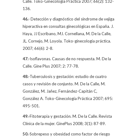
Calle.
Toko-Ginecología Práctica 2007; 66(2): 132-
136.
46.-
Detección y diagnóstico del síndrome de vejiga
hiperactiva en consultas ginecológicas en España. J.
Haya, JJ Escribano, MJ. Cornellana,
M. De la Calle,
JL. Cornejo, M. Loyola. Toko-ginecología práctica.
2007; 66(6): 2-8.
47.-
Isoflavonas. Causas de no respuesta. M. De la
Calle. Gine Plus 2007; 2: 77-78.
48.-
Tuberculosis y gestación: estudio de cuatro
casos y revisión de conjunto.
M. De la Calle,
M.
González, M. Jañez, Fernández-Capitán C,
González A. Toko-Ginecología Práctica 2007; 695:
495-501.
49.-
Fitoterapia y gestación.
M. De la Calle
. Revista
Clínica de la mujer. GinePlus 2008; 3(1): 87-89.
50.-
Sobrepeso y obesidad como factor de riesgo