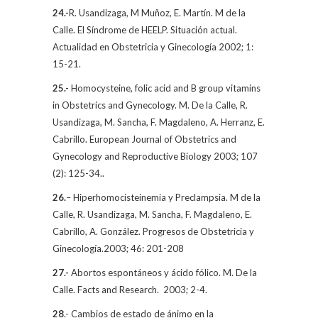
24.-
R. Usandizaga, M Muñoz, E. Martín.
M de la
Calle
. El Síndrome de HEELP. Situación actual.
Actualidad en Obstetricia y Ginecología 2002; 1:
15-21.
25.-
Homocysteine, folic acid and B group vitamins
in Obstetrics and Gynecology.
M. De la Calle
, R.
Usandizaga, M. Sancha, F. Magdaleno, A. Herranz, E.
Cabrillo. European Journal of Obstetrics and
Gynecology and Reproductive Biology 2003; 107
(2): 125-34..
26.
– Hiperhomocisteinemia y Preclampsia.
M de la
Calle
, R. Usandizaga, M. Sancha, F. Magdaleno, E.
Cabrillo, A. González. Progresos de Obstetricia y
Ginecología.2003; 46: 201-208
27.-
Abortos espontáneos y ácido fólico.
M. De la
Calle.
Facts and Research.
2003; 2-4.
28
.- Cambios de estado de ánimo en la