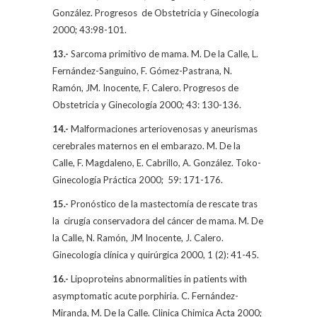
González. Progresos
de Obstetricia y Ginecología
2000; 43:98-101.
13.-
Sarcoma primitivo de mama.
M. De la Calle
, L.
Fernández-Sanguino, F. Gómez-Pastrana, N.
Ramón, JM. Inocente, F. Calero. Progresos de
Obstetricia y Ginecología 2000; 43: 130-136.
14.-
Malformaciones arteriovenosas y aneurismas
cerebrales maternos en el embarazo.
M. De la
Calle
, F. Magdaleno, E. Cabrillo, A. González. Toko-
Ginecología Práctica 2000;
59: 171-176.
15.-
Pronóstico de la mastectomía de rescate tras
la
cirugía conservadora del cáncer de mama.
M. De
la Calle
, N. Ramón, JM Inocente, J. Calero.
Ginecología clínica y quirúrgica 2000, 1 (2): 41-45.
16.-
Lipoproteins abnormalities in patients with
asymptomatic acute porphiria. C. Fernández-
Miranda,
M. De la Calle.
Clinica Chimica Acta 2000;